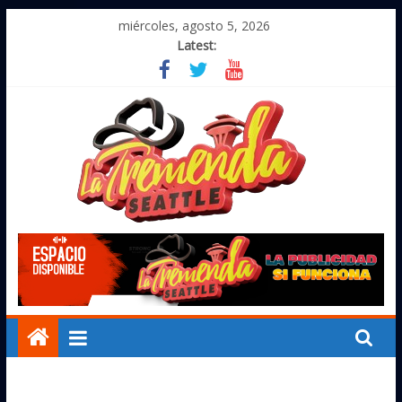
Skip
miércoles, agosto 5, 2026
to
Latest:
content
LA
TREMENDA
SEATTLE
La
Mas